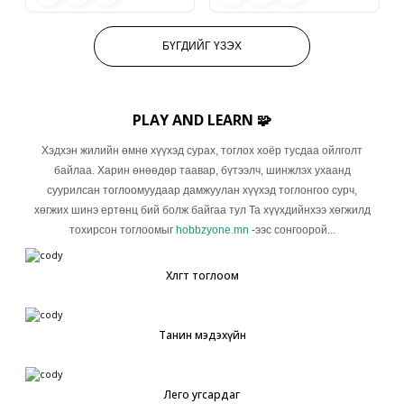
БҮГДИЙГ ҮЗЭХ
PLAY AND LEARN 🧩
Хэдхэн жилийн өмнө хүүхэд сурах, тоглох хоёр тусдаа ойлголт
байлаа. Харин өнөөдөр таавар, бүтээлч, шинжлэх ухаанд
суурилсан тоглоомуудаар дамжуулан хүүхэд тоглонгоо сурч,
хөгжих шинэ ертөнц бий болж байгаа тул Та хүүхдийнхээ хөгжилд
тохирсон тоглоомыг
hobbzyone.mn
-ээс сонгоорой...
Хөлөгт тоглоом
Танин мэдэхүйн
Лего угсардаг