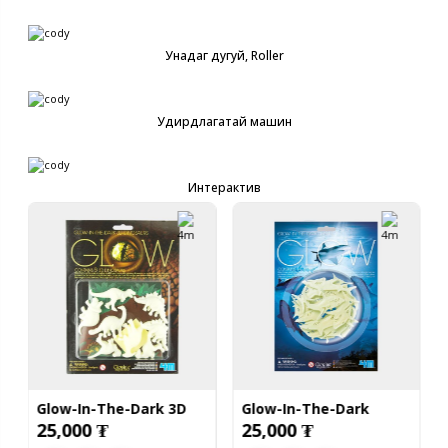
Унадаг дугуй, Roller
Удирдлагатай машин
Интерактив
Glow-In-The-Dark 3D
Glow-In-The-Dark
25,000 ₮
25,000 ₮
Dinosaur
Sharks