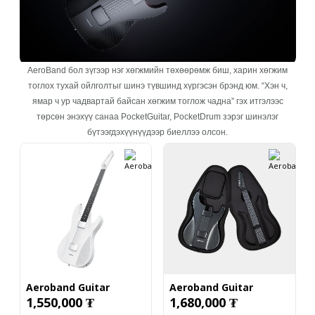
AeroBand бол зүгээр нэг хөгжмийн төхөөрөмж биш, харин хөгжим
тоглох тухай ойлголтыг шинэ түвшинд хүргэсэн брэнд юм. “Хэн ч,
ямар ч ур чадвартай байсан хөгжим тоглож чадна” гэх итгэлээс
төрсөн энэхүү санаа PocketGuitar, PocketDrum зэрэг шинэлэг
бүтээгдэхүүнүүдээр биеллээ олсон.
Aeroband Guitar
Aeroband Guitar
1,550,000 ₮
1,680,000 ₮
(white)
(black) with bag