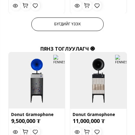
БҮГДИЙГ ҮЗЭХ
ПЯНЗ ТОГЛУУЛАГЧ 🧿
Donut Gramophone
Donut Gramophone
9,500,000 ₮
11,000,000 ₮
(Mei Langfang-Lan)
(Beige + Black Bugle)