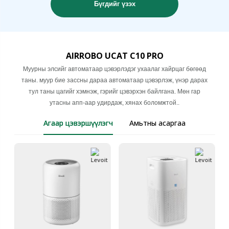
Бүгдийг үзэх
AIRROBO UCAT C10 PRO
Муурны элсийг автоматаар цэвэрлэдэг ухаалаг хайрцаг бөгөөд
таны. муур бие зассны дараа автоматаар цэвэрлэж, үнэр дарах
тул таны цагийг хэмнэж, гэрийг цэвэрхэн байлгана. Мөн гар
утасны апп-аар удирдаж, хянах боломжтой..
Агаар цэвэршүүлэгч
Амьтны асаргаа