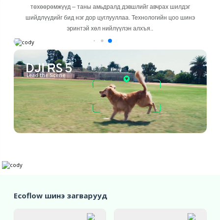
төхөөрөмжүүд – таны амьдралд дэвшлийг авчрах шилдэг
шийдлүүдийг бид нэг дор цуглууллаа. Технологийн цоо шинэ
эринтэй хөл нийлүүлэн алхъя..
Lead the Scene
Ecoflow шинэ загварууд