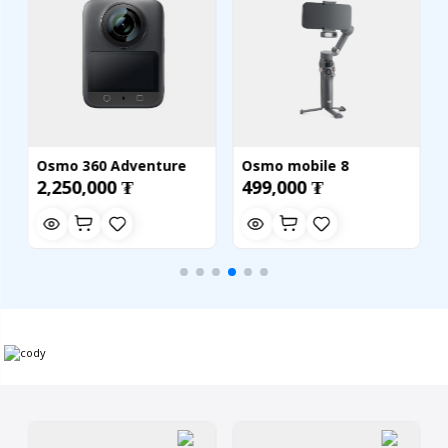
Osmo 360 Adventure
Osmo mobile 8
2,250,000 ₮
499,000 ₮
Combo