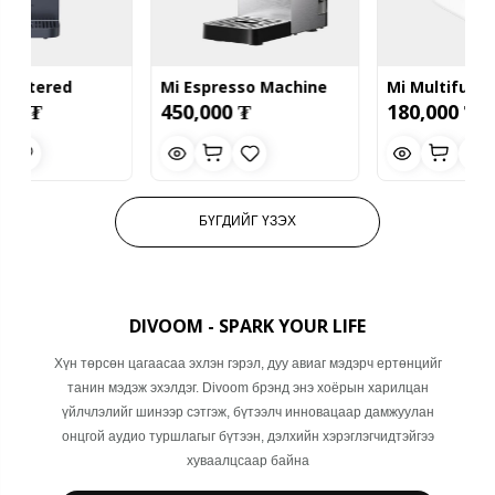
Mi Espresso Machine
Mi Multifunctional Rice
450,000 ₮
180,000 ₮
Semi-Auto
Cooker 1.5L
БҮГДИЙГ ҮЗЭХ
DIVOOM - SPARK YOUR LIFE
Хүн төрсөн цагаасаа эхлэн гэрэл, дуу авиаг мэдэрч ертөнцийг
танин мэдэж эхэлдэг. Divoom брэнд энэ хоёрын харилцан
үйлчлэлийг шинээр сэтгэж, бүтээлч инновацаар дамжуулан
онцгой аудио туршлагыг бүтээн, дэлхийн хэрэглэгчидтэйгээ
хуваалцсаар байна