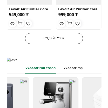
Levoit Air Purifier Core
Levoit Air Purifier Core
549,000 ₮
999,000 ₮
300S
600S
БҮГДИЙГ ҮЗЭХ
Ухаалаг гал тогоо
Ухаалаг гэр